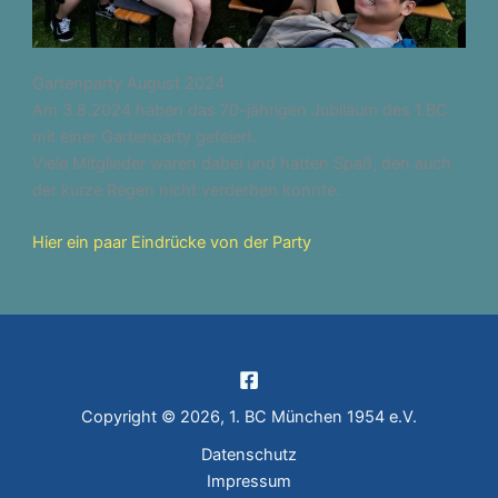
Gartenparty August 2024
Am 3.8.2024 haben das 70-jährigen Jubiläum des 1.BC
mit einer Gartenparty gefeiert.
Viele Mitglieder waren dabei und hatten Spaß, den auch
der kurze Regen nicht verderben konnte.
Hier ein paar Eindrücke von der Party
Copyright © 2026, 1. BC München 1954 e.V.
Datenschutz
Impressum