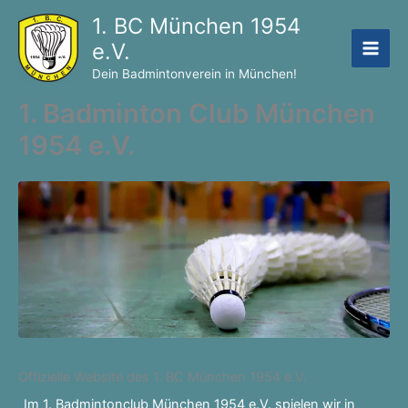
Zum
1. BC München 1954
Inhalt
e.V.
springen
Dein Badmintonverein in München!
1. Badminton Club München
1954 e.V.
Offizielle Website des 1. BC München 1954 e.V.
Im 1. Badmintonclub München 1954 e.V. spielen wir in