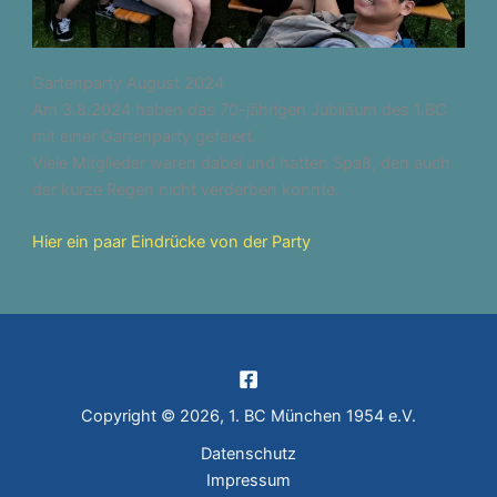
Gartenparty August 2024
Am 3.8.2024 haben das 70-jährigen Jubiläum des 1.BC
mit einer Gartenparty gefeiert.
Viele Mitglieder waren dabei und hatten Spaß, den auch
der kurze Regen nicht verderben konnte.
Hier ein paar Eindrücke von der Party
Copyright © 2026, 1. BC München 1954 e.V.
Datenschutz
Impressum