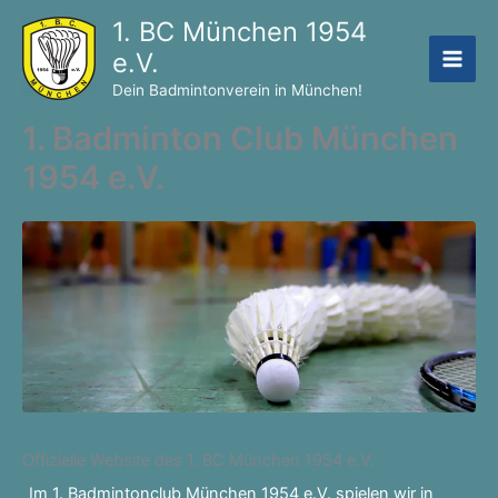
Zum
1. BC München 1954
Inhalt
e.V.
springen
Dein Badmintonverein in München!
1. Badminton Club München
1954 e.V.
Offizielle Website des 1. BC München 1954 e.V.
Im 1. Badmintonclub München 1954 e.V. spielen wir in