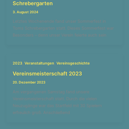
Schrebergarten
3. August 2024
Letztes Wochenende fand unser Sommerfest in
Toms Schrebergarten statt. Dieses Sommerfest war
Besonders – denn unser Verein feierte auch sein
,
,
2023
Veranstaltungen
Vereinsgeschichte
Vereinsmeisterschaft 2023
20. Dezember 2023
Am vergangenen Samstag fand unsere
Vereinsmeisterschaft statt. Durch die vielen
Neuzugänge war das Startfeld mit 30 Spielern
erfreulich groß. Anschließend