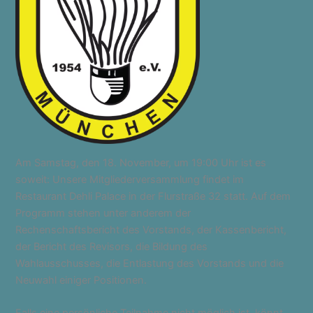
Am Samstag, den 18. November, um 19:00 Uhr ist es
soweit: Unsere Mitgliederversammlung findet im
Restaurant Dehli Palace in der Flurstraße 32 statt. Auf dem
Programm stehen unter anderem der
Rechenschaftsbericht des Vorstands, der Kassenbericht,
der Bericht des Revisors, die Bildung des
Wahlausschusses, die Entlastung des Vorstands und die
Neuwahl einiger Positionen.