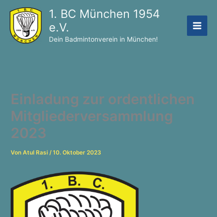
Zum
1. BC München 1954
Inhalt
e.V.
springen
Dein Badmintonverein in München!
Einladung zur ordentlichen
Mitgliederversammlung
2023
Von
Atul Rasi
/
10. Oktober 2023