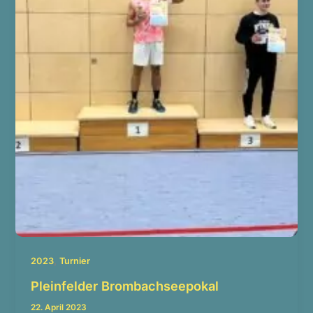
,
2023
Turnier
Pleinfelder Brombachseepokal
22. April 2023