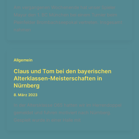
Am vergangenen Wochenende hat unser Spieler
Mayur den 1. BC München bei einem Turnier beim
Pleinfelder Brombachseepokal vertreten. Insgesamt
nahmen
Allgemein
Claus und Tom bei den bayerischen
Alterklassen-Meisterschaften in
Nürnberg
8. März 2023
In der Altersklasse O65 hatten wir im Herrendoppel
gemeldet und fuhren motiviert nach Nürnberg.
Gespielt wurde in einer Halle mit