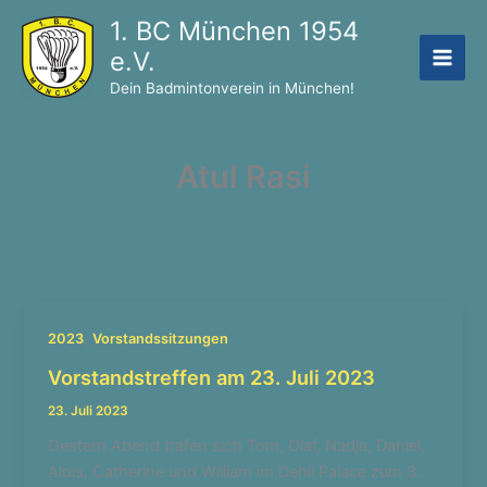
Zum
1. BC München 1954
Inhalt
e.V.
springen
Dein Badmintonverein in München!
Atul Rasi
,
2023
Vorstandssitzungen
Vorstandstreffen am 23. Juli 2023
23. Juli 2023
Gestern Abend trafen sich Tom, Olaf, Nadja, Daniel,
Alois, Catherine und William im Dehli Palace zum 3.