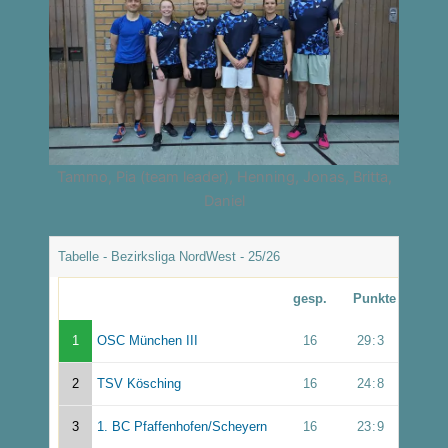
Tammo, Pia (team leader), Henning, Jonas, Britta,
Daniel
Tabelle - Bezirksliga NordWest - 25/26
gesp.
Punkte
1
OSC München III
16
29
:
3
2
TSV Kösching
16
24
:
8
3
1. BC Pfaffenhofen/Scheyern
16
23
:
9