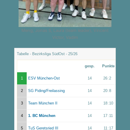
Meng, Jonas S, Laura (team leader), Vincent
Victor, Vadim
Tabelle - Bezirksliga SüdOst - 25/26
gesp.
Punkte
1
ESV München-Ost
14
26
:
2
2
SG Piding/Freilassing
14
20
:
8
3
Team München II
14
18
:
10
4
1. BC München
14
17
:
11
5
TuS Geretsried III
14
11
:
17