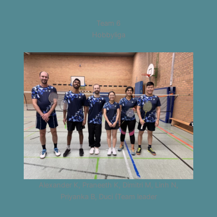
Team 6
Hobbyliga
Alexander K, Praneeth K, Dimitri M, Linh N,
Priyanka B, Duci (Team leader