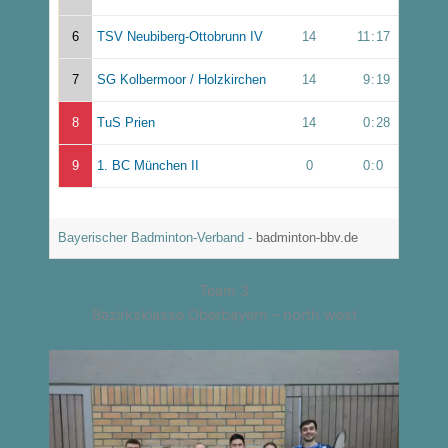
6
TSV Neubiberg-Ottobrunn IV
14
11
:
17
7
SG Kolbermoor / Holzkirchen
14
9
:
19
8
TuS Prien
14
0
:
28
9
1. BC München II
0
0
:
0
Bayerischer Badminton-Verband -
badminton-bbv.de
Team 3
Bezirksklasse Oberbayern – north west