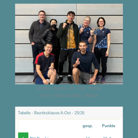
Lorenz, Ayano, An, Olaf, Sherry
Victor (Team leader), William
Tabelle - Bezirksklasse A-Ost - 25/26
gesp.
Punkte