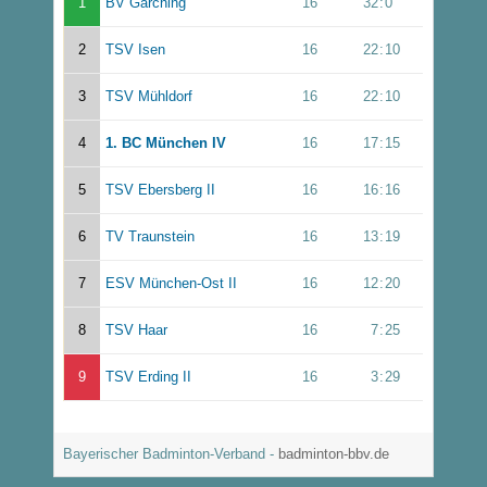
1
BV Garching
16
32
:
0
2
TSV Isen
16
22
:
10
3
TSV Mühldorf
16
22
:
10
4
1. BC München IV
16
17
:
15
5
TSV Ebersberg II
16
16
:
16
6
TV Traunstein
16
13
:
19
7
ESV München-Ost II
16
12
:
20
8
TSV Haar
16
7
:
25
9
TSV Erding II
16
3
:
29
Bayerischer Badminton-Verband -
badminton-bbv.de