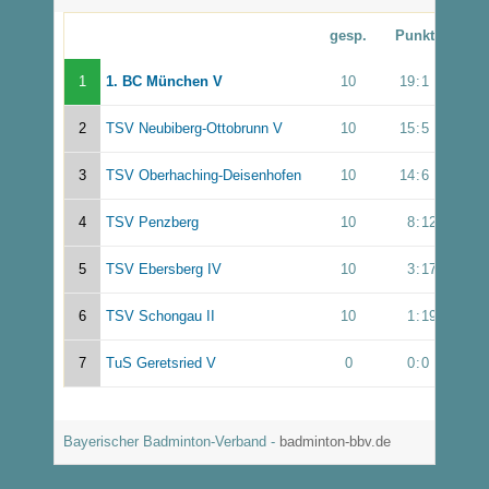
gesp.
Punkte
1
1. BC München V
10
19
:
1
2
TSV Neubiberg-Ottobrunn V
10
15
:
5
3
TSV Oberhaching-Deisenhofen
10
14
:
6
4
TSV Penzberg
10
8
:
12
5
TSV Ebersberg IV
10
3
:
17
6
TSV Schongau II
10
1
:
19
7
TuS Geretsried V
0
0
:
0
Bayerischer Badminton-Verband -
badminton-bbv.de