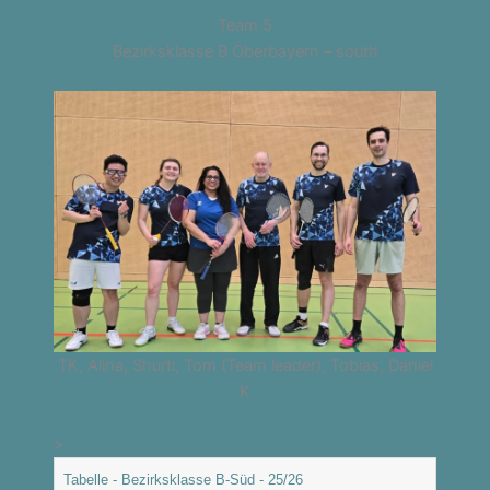
Team 5
Bezirksklasse B Oberbayern – south
TK, Alina, Shurti, Tom (Team leader), Tobias, Daniel
K
>
Tabelle - Bezirksklasse B-Süd - 25/26