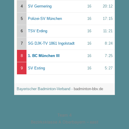
4
SV Germering
16
20
:
12
5
Polizei-SV München
16
17
:
15
6
TSV Erding
16
11
:
21
7
SG DJK-TV 1861 Ingolstadt
16
8
:
24
8
1. BC München III
16
7
:
25
9
SV Esting
16
5
:
27
Bayerischer Badminton-Verband -
badminton-bbv.de
Team 4
Bezirksklasse A Oberbayern – east