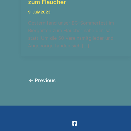
zum Flaucher
9. July 2023
Gestern fand unser BC-Sommerfest im
Biergarten zum Flaucher nahe der Isar
statt. Um die 50 Vereinsmitglieder und
Angehörige fanden sich […]
←
Previous