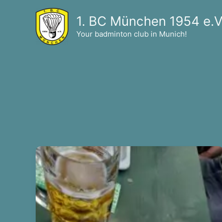
Skip
1. BC München 1954 e.V
to
content
Your badminton club in Munich!