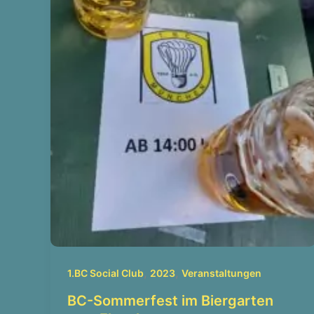
,
,
1.BC Social Club
2023
Veranstaltungen
BC-Sommerfest im Biergarten