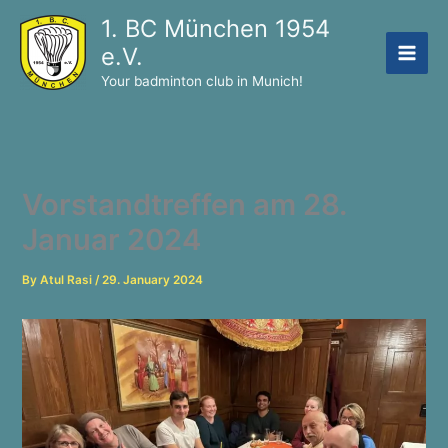
Skip
1. BC München 1954
to
e.V.
content
Your badminton club in Munich!
Vorstandtreffen am 28.
Januar 2024
By
Atul Rasi
/
29. January 2024