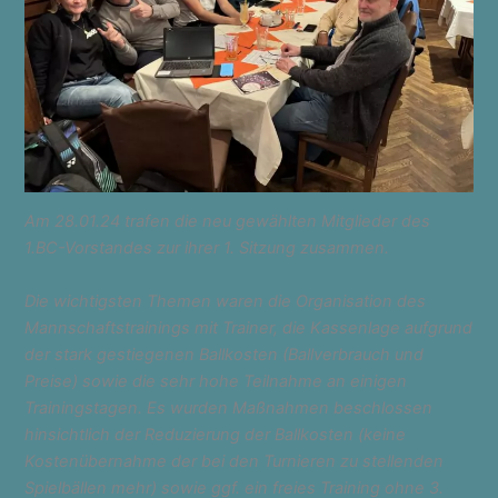
Am 28.01.24 trafen die neu gewählten Mitglieder des
1.BC-Vorstandes zur ihrer 1. Sitzung zusammen.
Die wichtigsten Themen waren die Organisation des
Mannschaftstrainings mit Trainer, die Kassenlage aufgrund
der stark gestiegenen Ballkosten (Ballverbrauch und
Preise) sowie die sehr hohe Teilnahme an einigen
Trainingstagen. Es wurden Maßnahmen beschlossen
hinsichtlich der Reduzierung der Ballkosten (keine
Kostenübernahme der bei den Turnieren zu stellenden
Spielbällen mehr) sowie ggf. ein freies Training ohne 3.