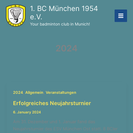
Skip
1. BC München 1954
to
e.V.
content
Your badminton club in Munich!
2024
,
,
2024
Allgemein
Veranstaltungen
Erfolgreiches Neujahrsturnier
6. January 2024
Am 31. Dezember und 1. Januar fand das
Neujahrsturnier des ESV München Ost statt. 8 BCler