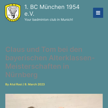
Skip
1. BC München 1954
to
e.V.
content
Your badminton club in Munich!
Claus und Tom bei den
bayerischen Alterklassen-
Meisterschaften in
Nürnberg
By
Atul Rasi
/
8. March 2023