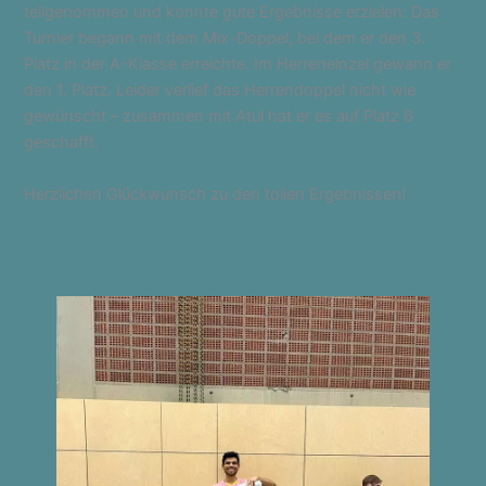
teilgenommen und konnte gute Ergebnisse erzielen: Das
Turnier begann mit dem Mix-Doppel, bei dem er den 3.
Platz in der A-Klasse erreichte. Im Herreneinzel gewann er
den 1. Platz. Leider verlief das Herrendoppel nicht wie
gewünscht – zusammen mit Atul hat er es auf Platz 6
geschafft.
Herzlichen Glückwunsch zu den tollen Ergebnissen!