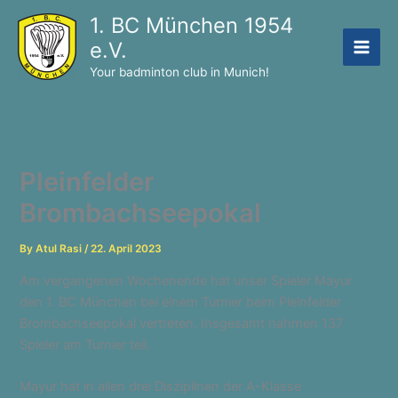
Skip
1. BC München 1954
to
e.V.
content
Your badminton club in Munich!
Pleinfelder
Brombachseepokal
By
Atul Rasi
/
22. April 2023
Am vergangenen Wochenende hat unser Spieler Mayur
den 1. BC München bei einem Turnier beim Pleinfelder
Brombachseepokal vertreten. Insgesamt nahmen 137
Spieler am Turnier teil.
Mayur hat in allen drei Disziplinen der A-Klasse