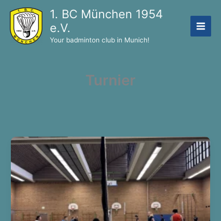
Skip
1. BC München 1954
to
e.V.
content
Your badminton club in Munich!
Turnier